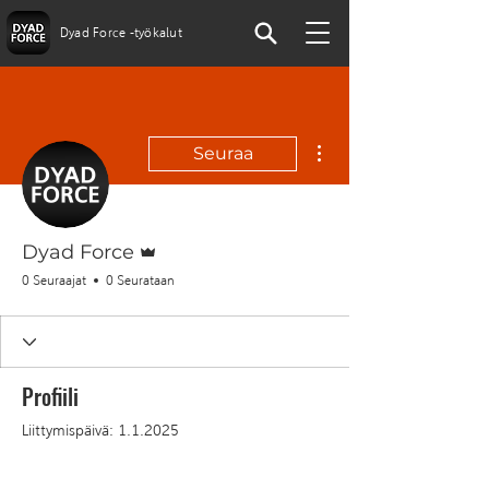
Dyad Force -työkalut
Lisää toimintoja
Seuraa
Ylläpitäjä
Dyad Force
0 Seuraajat
0 Seurataan
Profiili
Liittymispäivä: 1.1.2025