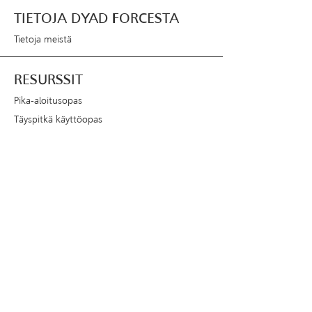
TIETOJA DYAD FORCESTA
Tietoja meistä
RESURSSIT
Pika-aloitusopas
Täyspitkä käyttöopas
SEURAA
Instagram
TikTok
YouTube
X
Dyad Force™ ja Dyad™ ovat tavaramerkkejä
© 2025 Norded LLC. Kaikki oikeudet
pidätetään.