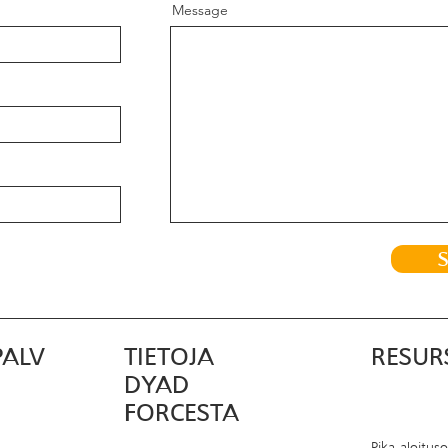
Message
PALV
TIETOJA
RESUR
DYAD
FORCESTA
Pika-aloitus