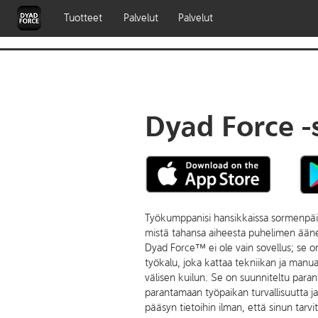
Tuotteet
Palvelut
Palvelut
Dyad Force -
Työkumppanisi hansikkaissa sormenpäi
mistä tahansa aiheesta puhelimen ääne
Dyad Force™ ei ole vain sovellus; se 
työkalu, joka kattaa tekniikan ja manu
välisen kuilun. Se on suunniteltu para
parantamaan työpaikan turvallisuutta 
pääsyn tietoihin ilman, että sinun tarvit