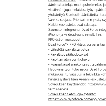
äänikeskusteluja matkapuhelimellasi j
viestinnän jopa meluisissa työympärist
yhdistettyä Bluetooth-äänilaitetta, kut
Vankka suojaus:
Priorisoimme yksityisyyt
Kaikki keskustelut ovat salattuja.
Saumaton integrointi:
Dyad Force integr
iPhone- ja Android-puhelinmalleihin.
PRO-lisäominaisuudet:
Dyad Force™ PRO -tilaus voi parantaa t
- Lähistöllä paikallista tietoa
- Paikalliset säätiedotukset
- Rajoittamaton verkkohaku
- Reaaliaikaiset ajankohtaiset tapahtum
Hyödynnä työn tulevaisuus Dyad Force
mukavuus, turvallisuus ja tekniikka koh
hansikasystävällisen Ai-äänikeskustel
Sovelluksen käyttöehdot: https://ww
terms-service
Sovelluksen tietosuojakäytäntö:
https://www.dyadforce.com/app-privac