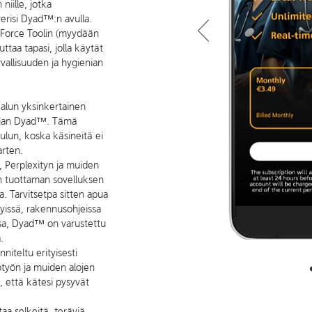
iille, jotka
erisi Dyad™:n avulla.
 Force Toolin (myydään
ttaa tapasi, jolla käytät
rvallisuuden ja hygienian
lun yksinkertainen
tajan Dyad™. Tämä
lun, koska käsineitä ei
arten.
 Perplexityn ja muiden
en tuottaman sovelluksen
a. Tarvitsetpa sitten apua
lyissä, rakennusohjeissa
ussa, Dyad™ on varustettu
.
niteltu erityisesti
otyön ja muiden alojen
, että kätesi pysyvät
taa selkeitä, teräviä