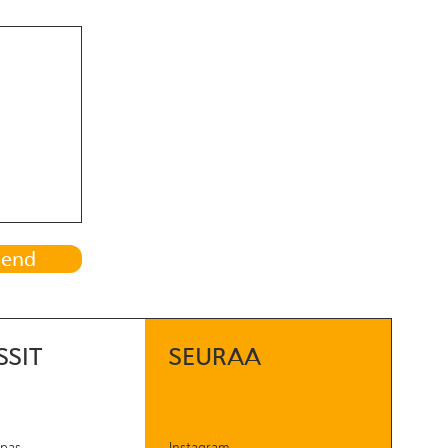
Send
SSIT
SEURAA
opas
Instagram