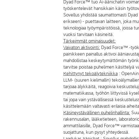
Dyad Force™ tuo Ai-äänichatin voiman n
työskentelevät hansikkain käsin työtov
Sovellus yhdistää saumattomasti Dyad
erikseen) - puettavan laitteen, joka muu
teknologiaa työympäristöissä, joissa tu
vuoksi tarvitaan käsineitä.
Tärkeimmät ominaisuudet:
Vaivaton aktivointi:
Dyad Force™ -työka
painikkeen painallus aktivoi ääniavus
mahdollistaa keskeytymättömän työnku
tarvitse poistaa puhelimen käsittelyä v
Kehittynyt tekoälytekniikka
: OpenAin,
LLM- (suuren kielimallin) tekoälymalli
tarjoaa älykkäitä, reagoivia keskusteluj
matematiikassa, työhön liittyvissä kyse
tai jopa vain ystävällisessä keskustel
käsittelemään valtavasti erilaisia aiheita
Käsineystävällinen puhelinhallinta:
Suun
rakennusalan, lääketieteen, laboratori
ammattilaisille, Dyad Force™ varmistaa
suojattuna, kun pysyt yhteydessä.
Laadukas äänichat
: Sovellus mahdollis