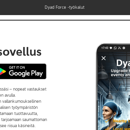
Dyad Force -työkalut
sovellus
ssäsi – nopeat vastaukset
n avulla.
on vallankumouksellinen
aalisen työympäristön
ntamaan tuottavuutta,
ja tarjoamaan saumattoman
see riisua käsineitä.