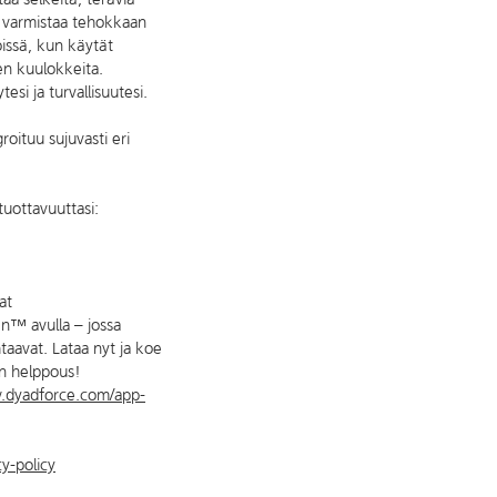
a varmistaa tehokkaan
öissä, kun käytät
en kuulokkeita.
esi ja turvallisuutesi.
oituu sujuvasti eri
uottavuuttasi:
at
n™ avulla – jossa
taavat. Lataa nyt ja koe
un helppous!
w.dyadforce.com/app-
y-policy