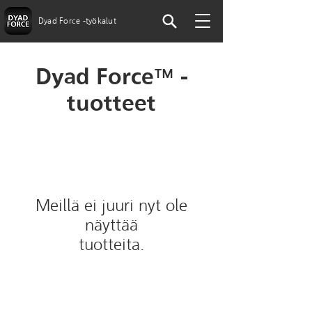
Dyad Force -työkalut
Dyad Force™ -
tuotteet
Meillä ei juuri nyt ole
näyttää
tuotteita.