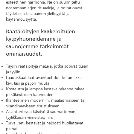
esteettinen harmonia. Ne on suunniteltu
nostamaan arjen rituaaleja, ja ne tarjoavat
täydellisen tasapainon ylellisyyttä ja
käytännöllisyyttä.
Räätälöityjen kaakeloitujen
kylpyhuoneidemme ja
saunojemme tärkeimmät
ominaisuudet:
Täysin räätälöityjä malleja, jotka sopivat tilaan
ja tyyliin.
Laadukkaat laattavaihtoehdot: keramiikka,
kivi, lasi ja paljon muuta.
Kosteutta ja lämpöä kestävä rakenne takaa
pitkäkestoisen kauneuden.
Ihanteellinen moderniin, maalaismaiseen tai
skandinaaviseen sisustukseen.
Asiantuntevaa käsityötä saumattomiin,
tyylikkäisiin viimeistelyihin.
Turvalliset, kestävät ja helposti huollettavat
pinnat.