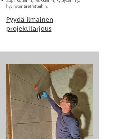
Sopii koteihin, mökkeihin, kylpylöihin ja
hyvinvointiretriitteihin.
Pyydä ilmainen
projektitarjous