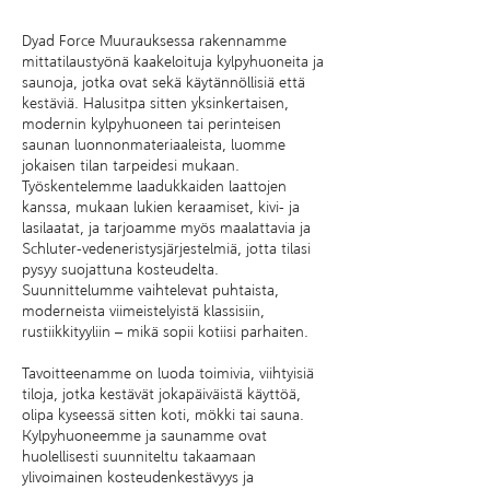
Dyad Force Muurauksessa rakennamme
mittatilaustyönä kaakeloituja kylpyhuoneita ja
saunoja, jotka ovat sekä käytännöllisiä että
kestäviä. Halusitpa sitten yksinkertaisen,
modernin kylpyhuoneen tai perinteisen
saunan luonnonmateriaaleista, luomme
jokaisen tilan tarpeidesi mukaan.
Työskentelemme laadukkaiden laattojen
kanssa, mukaan lukien keraamiset, kivi- ja
lasilaatat, ja tarjoamme myös maalattavia ja
Schluter-vedeneristysjärjestelmiä, jotta tilasi
pysyy suojattuna kosteudelta.
Suunnittelumme vaihtelevat puhtaista,
moderneista viimeistelyistä klassisiin,
rustiikkityyliin – mikä sopii kotiisi parhaiten.
Tavoitteenamme on luoda toimivia, viihtyisiä
tiloja, jotka kestävät jokapäiväistä käyttöä,
olipa kyseessä sitten koti, mökki tai sauna.
Kylpyhuoneemme ja saunamme ovat
huolellisesti suunniteltu takaamaan
ylivoimainen kosteudenkestävyys ja