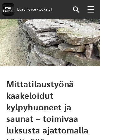
Dyad Force -työkalut
Mittatilaustyönä
kaakeloidut
kylpyhuoneet ja
saunat – toimivaa
luksusta ajattomalla